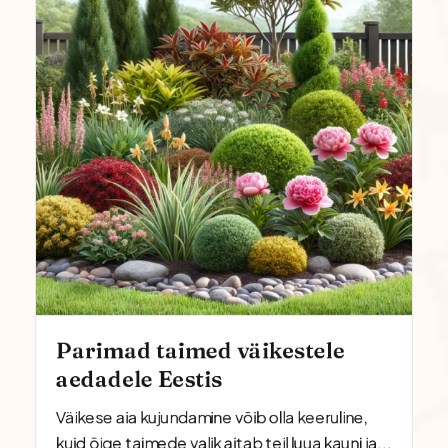
Parimad taimed väikestele
aedadele Eestis
Väikese aia kujundamine võib olla keeruline,
kuid õige taimede valik aitab teil luua kauni ja...