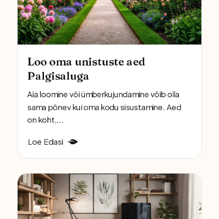
Loo oma unistuste aed
Palgisaluga
Aia loomine või ümberkujundamine võib olla
sama põnev kui oma kodu sisustamine. Aed
on koht,...
Loe Edasi