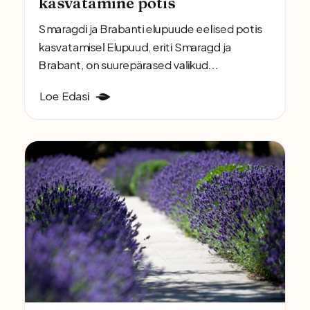
kasvatamine potis
Smaragdi ja Brabanti elupuude eelised potis
kasvatamisel Elupuud, eriti Smaragd ja
Brabant, on suurepärased valikud...
Loe Edasi