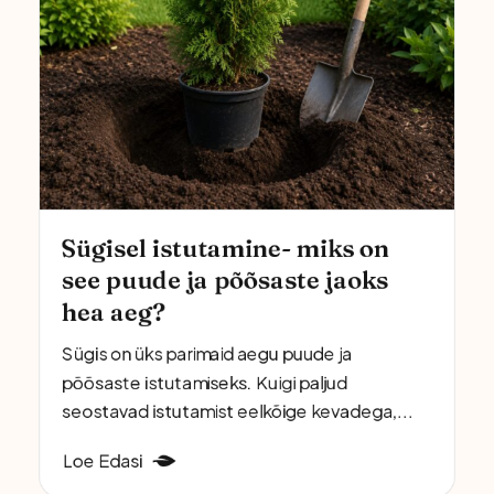
Sügisel istutamine- miks on
see puude ja põõsaste jaoks
hea aeg?
Sügis on üks parimaid aegu puude ja
põõsaste istutamiseks. Kuigi paljud
seostavad istutamist eelkõige kevadega,...
Loe Edasi