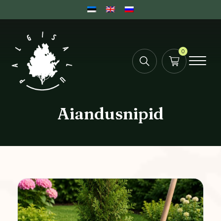
0
Aiandusnipid