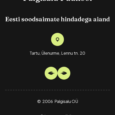
Järjesta hinna alusel: odavamast kallimani
Eesti soodsaimate hindadega aiand
Kuvatakse kõik 19 tulemust
Tartu, Ülenurme, Lennu tn. 20
© 2006 Palgisalu OÜ