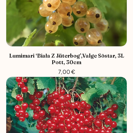
Lumimari ‘Biała Z Jüterbog’,valge Sõstar, 3L
Pott, 30cm
7,00
€