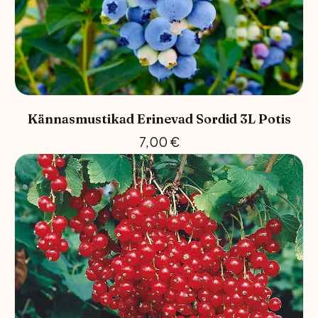
Kännasmustikad Erinevad Sordid 3L Potis
7,00
€