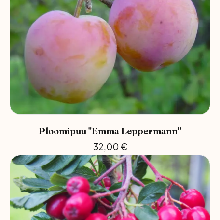
Ploomipuu "Emma Leppermann"
32,00
€