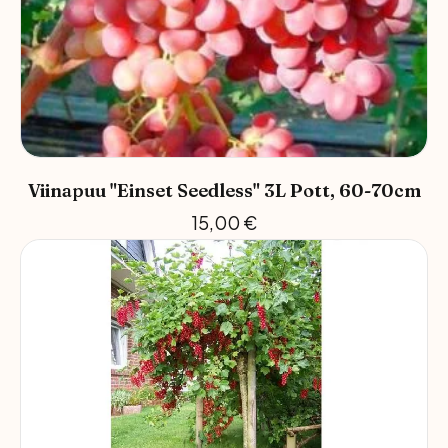
Viinapuu "Einset Seedless" 3L Pott, 60-70cm
15,00
€