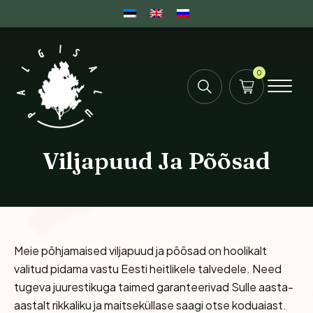
0
Viljapuud Ja Põõsad
Meie põhjamaised viljapuud ja põõsad on hoolikalt
valitud pidama vastu Eesti heitlikele talvedele. Need
tugeva juurestikuga taimed garanteerivad Sulle aasta-
aastalt rikkaliku ja maitseküllase saagi otse koduaiast.