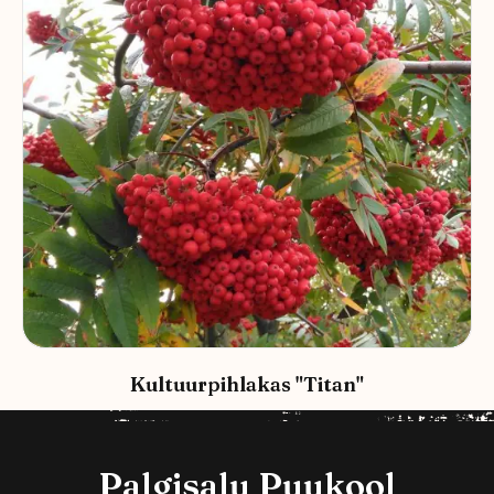
Kultuurpihlakas "Titan"
35,00
€
Palgisalu Puukool