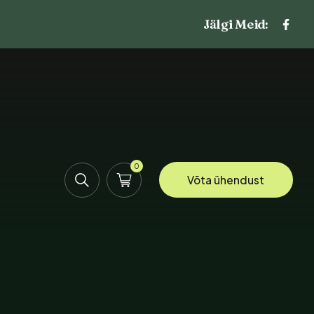
Jälgi Meid:
0
Võta ühendust
uud
puud