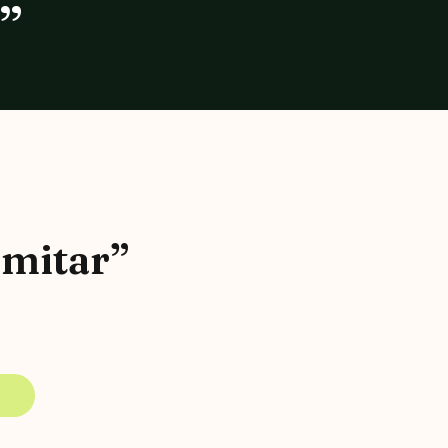
”
lmitar”