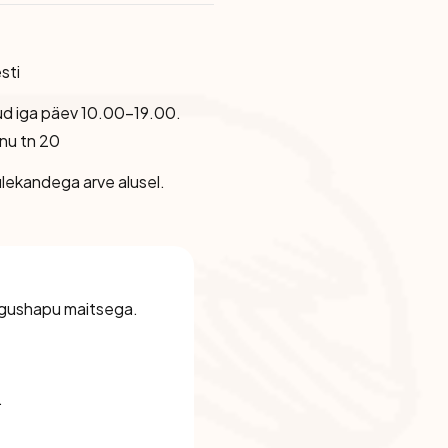
sti
ud iga päev 10.00-19.00.
nu tn 20
lekandega arve alusel.
magushapu maitsega.
.