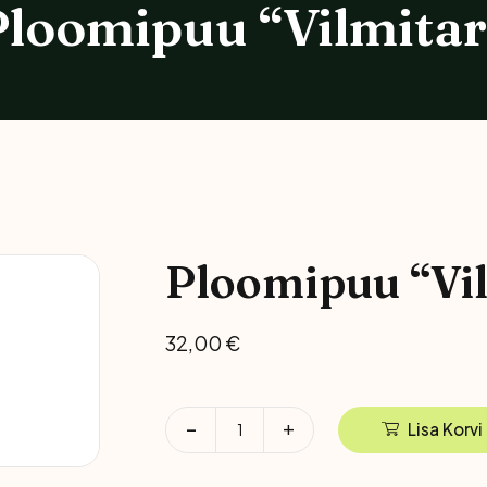
Ploomipuu “Vilmitar
Magnooliad
Ilutaimed
Kadakad
Dekoratiivmännid
Ploomipuu “Vi
Kuused
32,00
€
Lehtpuud Ja Põõsad
Viljapuud Ja Põõsad
Lisa Korvi