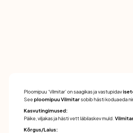
Ploomipuu ‘Vilmitar’ on saagikas ja vastupidav
ise
See
ploomipuu Vilmitar
sobib hästi koduaeda nin
Kasvutingimused:
Päike, viljakas ja hästi vett läbilaskev muld.
Vilmita
Kõrgus/Laius: