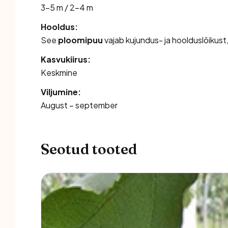
3–5 m / 2–4 m
Hooldus:
See
ploomipuu
vajab kujundus- ja hoolduslõikust
Kasvukiirus:
Keskmine
Viljumine:
August – september
Seotud tooted