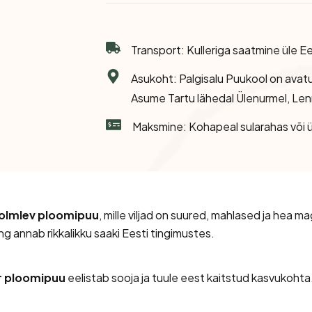
Eksootilised Taimed
Transport: Kulleriga saatmine üle Ee
Asukoht: Palgisalu Puukool on avat
Asume Tartu lähedal Ülenurmel, Len
Maksmine: Kohapeal sularahas või ü
tolmlev ploomipuu
, mille viljad on suured, mahlased ja hea 
g annab rikkalikku saaki Eesti tingimustes.
r ploomipuu
eelistab sooja ja tuule eest kaitstud kasvukohta