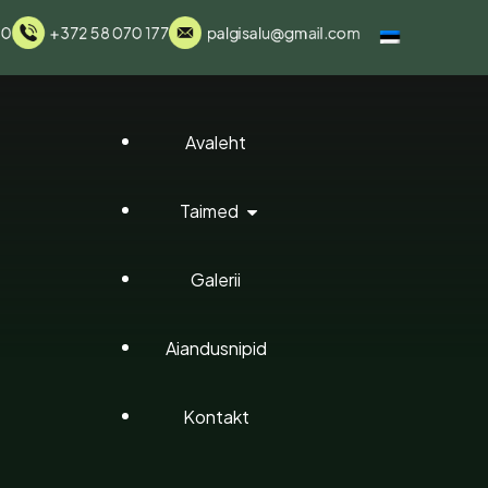
00
+372 58 070 177
palgisalu@gmail.com
Avaleht
Taimed
Galerii
Elupuud
Aiandusnipid
Elupuu Pallid
Brabant Elup
Kontakt
Hortensiad
Smaragd Elu