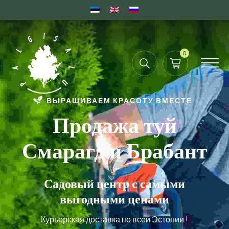
0
ВЫРАЩИВАЕМ КРАСОТУ ВМЕСТЕ
Продажа туй
Смарагд и Брабант
Садовый центр с самыми
выгодными ценами
Курьерская доставка по всей Эстонии !