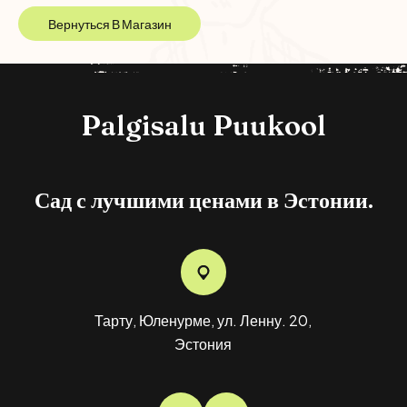
Вернуться В Магазин
Palgisalu Puukool
Сад с лучшими ценами в Эстонии.
Тарту, Юленурме, ул. Ленну. 20,
О
Эстония