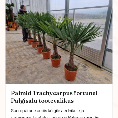
Palmid Trachycarpus fortunei
Palgisalu tootevalikus
Suurepärane uudis kõigile aednikele ja
palmiarmastajatele – nüüd on Palgisalu aiandis