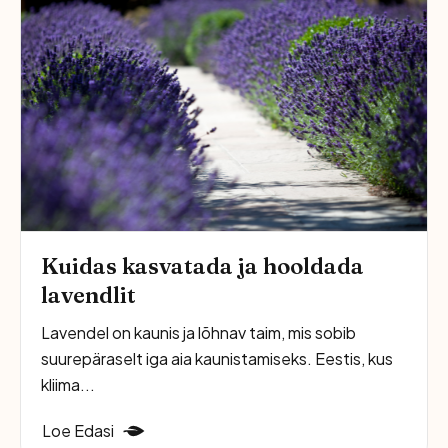
Kuidas kasvatada ja hooldada
lavendlit
Lavendel on kaunis ja lõhnav taim, mis sobib
suurepäraselt iga aia kaunistamiseks. Eestis, kus
kliima...
Loe Edasi