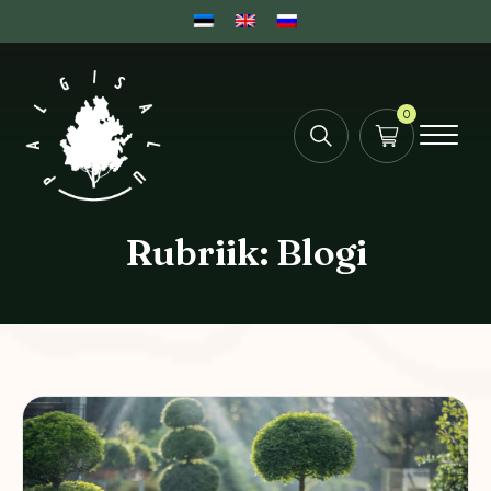
0
Rubriik:
Blogi