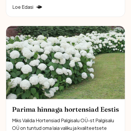
Loe Edasi
Parima hinnaga hortensiad Eestis
Miks Valida Hortensiad Palgisalu OÜ-st Palgisalu
OÜ on tuntud oma laia valiku ja kvaliteetsete