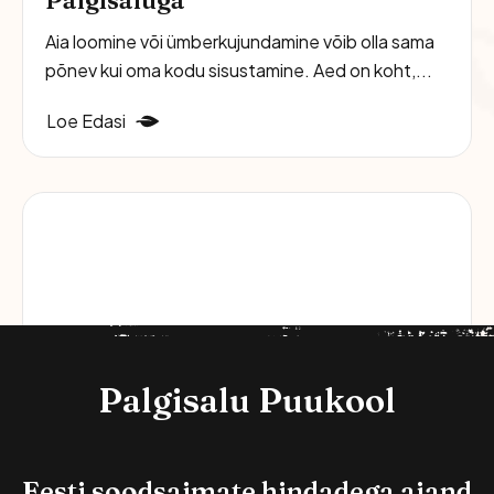
Palgisaluga
Aia loomine või ümberkujundamine võib olla sama
põnev kui oma kodu sisustamine. Aed on koht,...
Loe Edasi
Palgisalu Puukool
Eesti soodsaimate hindadega aiand