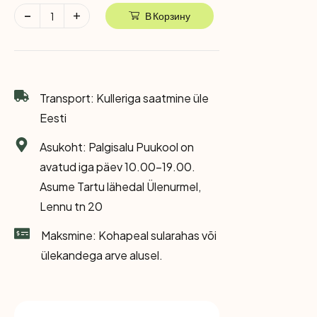
В Корзину
Transport: Kulleriga saatmine üle
Eesti
Asukoht: Palgisalu Puukool on
avatud iga päev 10.00-19.00.
Asume Tartu lähedal Ülenurmel,
Lennu tn 20
Maksmine: Kohapeal sularahas või
ülekandega arve alusel.