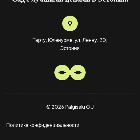
Туя «Брабант», 110-130 Cm
Тарту, Юленурме, ул. Ленну. 20,
О
12,00
€
Эстония
© 2026 Palgisalu OÜ
Политика конфиденциальности