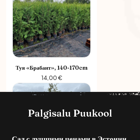
Туя «Брабант», 140-170cm
14,00
€
Palgisalu Puukool
Сад с лучшими ценами в Эстонии.