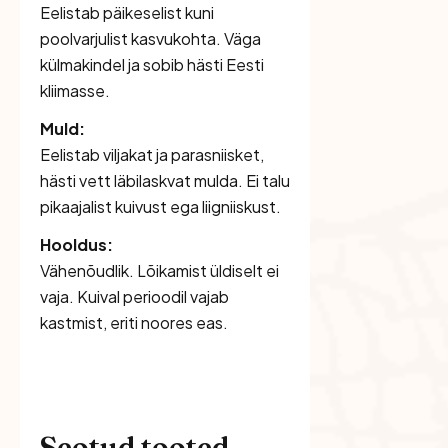
Eelistab päikeselist kuni
poolvarjulist kasvukohta. Väga
külmakindel ja sobib hästi Eesti
kliimasse.
Muld:
Eelistab viljakat ja parasniisket,
hästi vett läbilaskvat mulda. Ei talu
pikaajalist kuivust ega liigniiskust.
Hooldus:
Vähenõudlik. Lõikamist üldiselt ei
vaja. Kuival perioodil vajab
kastmist, eriti noores eas.
Seotud tooted