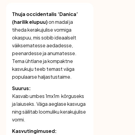
Thuja occidentalis ‘Danica’
(harilik elupuu)
on madal ja
tiheda kerakujulise vormiga
okaspuu, mis sobib ideaalselt
väiksematesse aedadesse,
peenardesse ja anumatesse.
Tema ühtlane ja kompaktne
kasvukuju teeb temast väga
populaarse haljastustaime.
Suurus:
Kasvab umbes 1mx1m kõrguseks
ja laiuseks. Väga aeglase kasvuga
ning säilitab loomuliku kerakujulise
vormi.
Kasvutingimused: