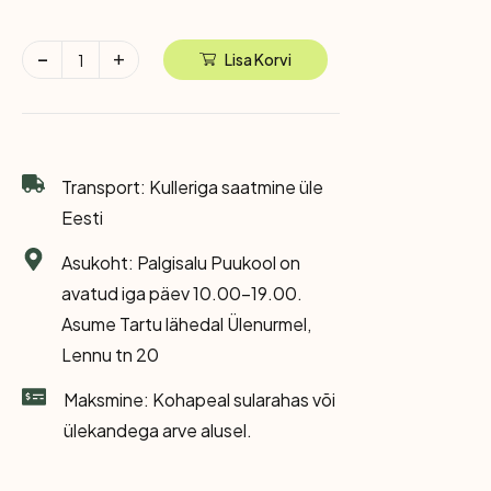
Lisa Korvi
Transport: Kulleriga saatmine üle
Eesti
Asukoht: Palgisalu Puukool on
avatud iga päev 10.00-19.00.
Asume Tartu lähedal Ülenurmel,
Lennu tn 20
Maksmine: Kohapeal sularahas või
ülekandega arve alusel.