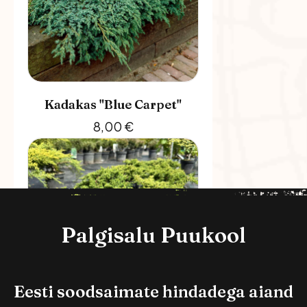
Kadakas "Blue Carpet"
8,00
€
Palgisalu Puukool
Eesti soodsaimate hindadega aiand