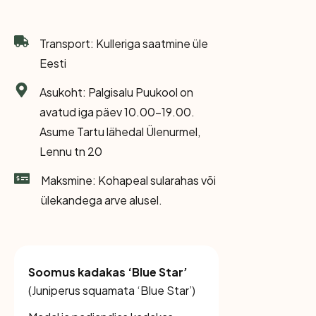
Transport: Kulleriga saatmine üle
Eesti
Asukoht: Palgisalu Puukool on
avatud iga päev 10.00-19.00.
Asume Tartu lähedal Ülenurmel,
Lennu tn 20
Maksmine: Kohapeal sularahas või
ülekandega arve alusel.
Soomus kadakas ‘Blue Star’
(
Juniperus squamata ‘Blue Star’
)