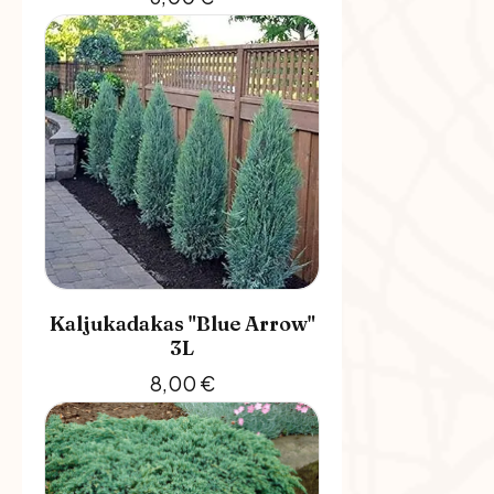
Kaljukadakas "Blue Arrow"
3L
8,00
€