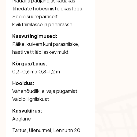
Madal ja padjandjas kadakas
tihedate hõbesiniste okastega.
Sobib suurepäraselt
kiviktaimlasse ja peenrasse.
Kasvutingimused:
Päike, kuivem kuni parasniiske,
hästi vett läbilaskev muld.
Kõrgus/Laius:
0,3–0,6 m / 0,8–1,2 m
Hooldus:
Vähenõudlik, ei vaja pügamist.
Väldib liigniiskust.
Kasvukiirus:
Aeglane
Tartus, Ülenurmel, Lennu tn 20