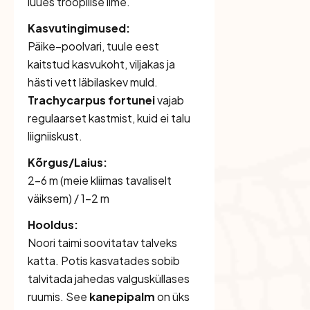
luues troopilise ilme.
Kasvutingimused:
Päike–poolvari, tuule eest
kaitstud kasvukoht, viljakas ja
hästi vett läbilaskev muld.
Trachycarpus fortunei
vajab
regulaarset kastmist, kuid ei talu
liigniiskust.
Kõrgus/Laius:
2–6 m (meie kliimas tavaliselt
väiksem) / 1–2 m
Hooldus:
Noori taimi soovitatav talveks
katta. Potis kasvatades sobib
talvitada jahedas valgusküllases
ruumis. See
kanepipalm
on üks