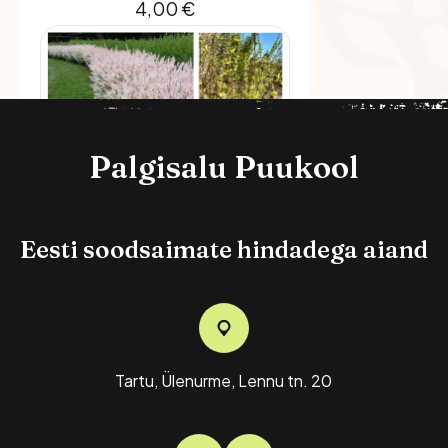
4,00
€
Palgisalu Puukool
Eesti soodsaimate hindadega aiand
Terveservaline Paju
Hakuro- Nishiki
10,00
€
Tartu, Ülenurme, Lennu tn. 20