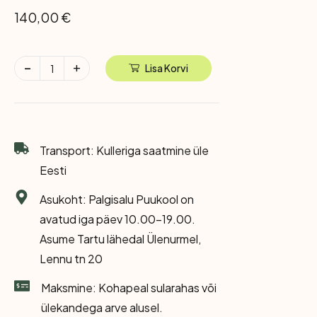
140,00
€
Lisa Korvi
Transport: Kulleriga saatmine üle
Eesti
Asukoht: Palgisalu Puukool on
avatud iga päev 10.00-19.00.
Asume Tartu lähedal Ülenurmel,
Lennu tn 20
Maksmine: Kohapeal sularahas või
ülekandega arve alusel.