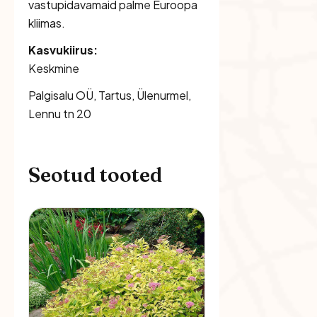
vastupidavamaid palme Euroopa
kliimas.
Kasvukiirus:
Keskmine
Palgisalu OÜ, Tartus, Ülenurmel,
Lennu tn 20
Seotud tooted