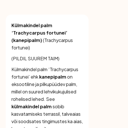
Külmakindel palm
‘Trachycarpus fortunei’
(kanepipalm)
(
Trachycarpus
fortunei
)
(PILDIL SUUREM TAIM)
Külmakindel palm ‘Trachycarpus
fortunei’ ehk
kanepipalm
on
eksootiline ja pilkupüüdev palm,
millel on suured lehvikukujulised
rohelised lehed. See
külmakindel palm
sobib
kasvatamiseks terrassil, talveaias
või soodsates tingimustes ka aias,