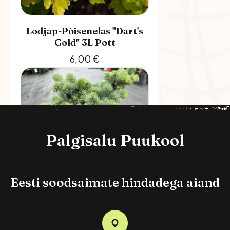
Lodjap-Põisenelas "Dart's
Gold" 3L Pott
6,00
€
Palgisalu Puukool
Eesti soodsaimate hindadega aiand
Torkav Kuusk "Glauca
Globosa"