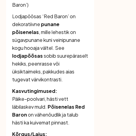
Baron’
)
Lodjapõõsas ‘Red Baron’ on
dekoratiivne
punane
põisenelas
, mille lehestik on
sügavpunane kuni veinipunane
kogu hooaja vältel. See
lodjapõõsas
sobib suurepäraselt
hekiks, peenrasse või
üksiktaimeks, pakkudes aias
tugevat värvikontrasti.
Kasvutingimused:
Päike–poolvari, hästi vett
läbilaskev muld.
Põisenelas Red
Baron
on vähenõudlik ja talub
hästi ka kuivemat pinnast.
Kõrgus/Laius: