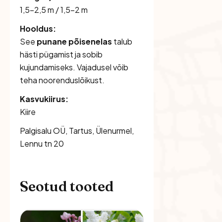
1,5–2,5 m / 1,5–2 m
Hooldus:
See
punane põisenelas
talub
hästi pügamist ja sobib
kujundamiseks. Vajadusel võib
teha noorenduslõikust.
Kasvukiirus:
Kiire
Palgisalu OÜ, Tartus, Ülenurmel,
Lennu tn 20
Seotud tooted