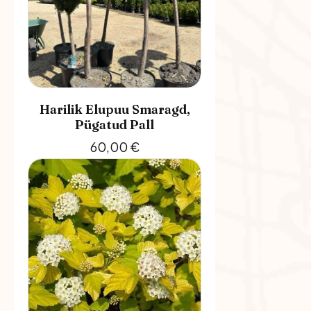
Harilik Elupuu Smaragd,
Pügatud Pall
60,00
€