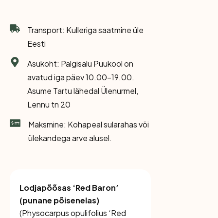
Transport: Kulleriga saatmine üle
Eesti
Asukoht: Palgisalu Puukool on
avatud iga päev 10.00-19.00.
Asume Tartu lähedal Ülenurmel,
Lennu tn 20
Maksmine: Kohapeal sularahas või
ülekandega arve alusel.
Lodjapõõsas ‘Red Baron’
(punane põisenelas)
(
Physocarpus opulifolius ‘Red