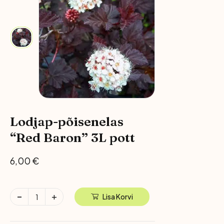
Lodjap-põisenelas
“Red Baron” 3L pott
6,00
€
Lisa Korvi