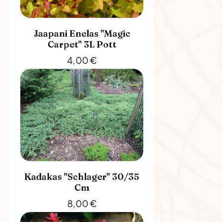
Jaapani Enelas "Magic
Carpet" 3L Pott
4,00
€
Kadakas "Schlager" 30/35
Cm
8,00
€