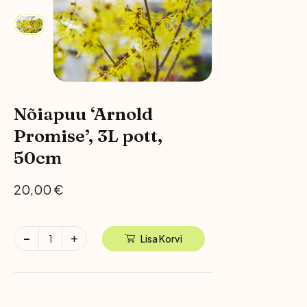
Nõiapuu ‘Arnold
Promise’, 3L pott,
50cm
20,00
€
Lisa Korvi