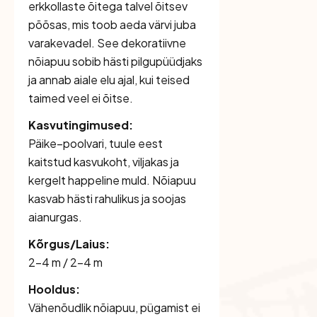
erkkollaste õitega talvel õitsev
põõsas, mis toob aeda värvi juba
varakevadel. See dekoratiivne
nõiapuu sobib hästi pilgupüüdjaks
ja annab aiale elu ajal, kui teised
taimed veel ei õitse.
Kasvutingimused:
Päike–poolvari, tuule eest
kaitstud kasvukoht, viljakas ja
kergelt happeline muld. Nõiapuu
kasvab hästi rahulikus ja soojas
aianurgas.
Kõrgus/Laius:
2–4 m / 2–4 m
Hooldus:
Vähenõudlik nõiapuu, pügamist ei