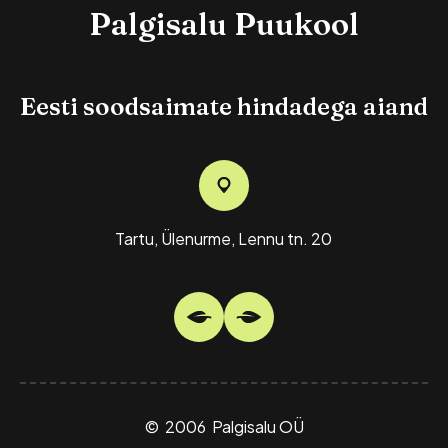
Palgisalu Puukool
Eesti soodsaimate hindadega aiand
Kukerpuu Berberis
Atropurpurea
7,00
€
Tartu, Ülenurme, Lennu tn. 20
(
)
© 2006 Palgisalu OÜ