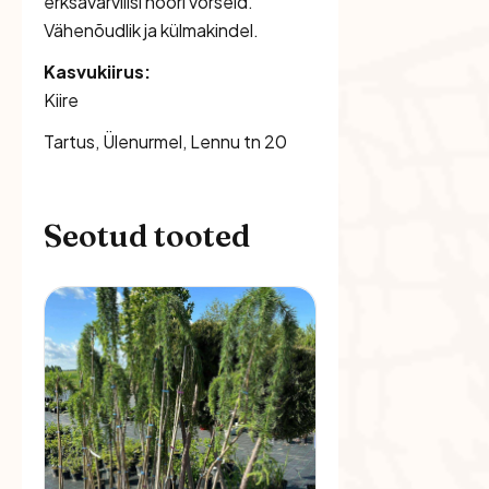
erksavärvilisi noori võrseid.
Vähenõudlik ja külmakindel.
Kasvukiirus:
Kiire
Tartus, Ülenurmel, Lennu tn 20
Seotud tooted