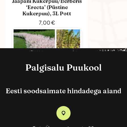
Jaapani Kukerpuu/berberis
‘Erecta’ (püstine
Kukerpuu), 3L Pott
7,00
€
Palgisalu Puukool
Eesti soodsaimate hindadega aiand
Terveservaline Paju
Hakuro- Nishiki
10,00
€