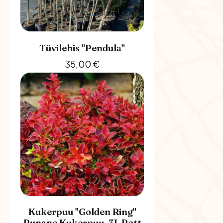
Tüvilehis "Pendula"
35,00
€
Kukerpuu "Golden Ring"
Punane Kukerpuu, 3L Pott