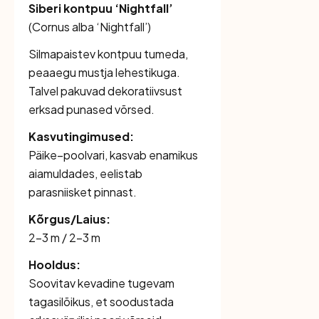
Siberi kontpuu ‘Nightfall’
(
Cornus alba ‘Nightfall’
)
Silmapaistev kontpuu tumeda,
peaaegu mustja lehestikuga.
Talvel pakuvad dekoratiivsust
erksad punased võrsed.
Kasvutingimused:
Päike–poolvari, kasvab enamikus
aiamuldades, eelistab
parasniisket pinnast.
Kõrgus/Laius:
2–3 m / 2–3 m
Hooldus:
Soovitav kevadine tugevam
tagasilõikus, et soodustada