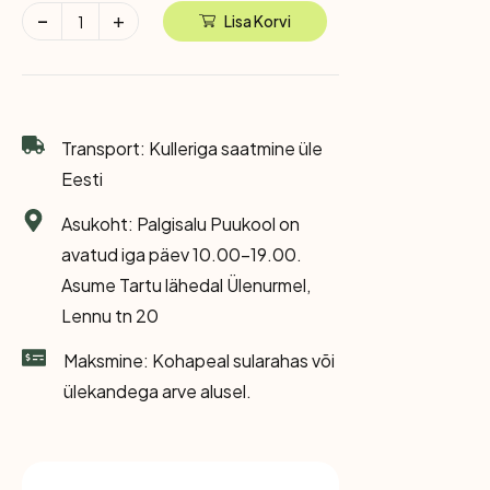
Lisa Korvi
Transport: Kulleriga saatmine üle
Eesti
Asukoht: Palgisalu Puukool on
avatud iga päev 10.00-19.00.
Asume Tartu lähedal Ülenurmel,
Lennu tn 20
Maksmine: Kohapeal sularahas või
ülekandega arve alusel.