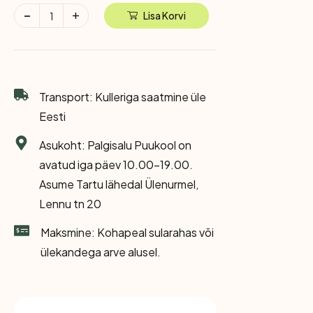
Lisa Korvi
Transport: Kulleriga saatmine üle
Eesti
Asukoht: Palgisalu Puukool on
avatud iga päev 10.00-19.00.
Asume Tartu lähedal Ülenurmel,
Lennu tn 20
Maksmine: Kohapeal sularahas või
ülekandega arve alusel.