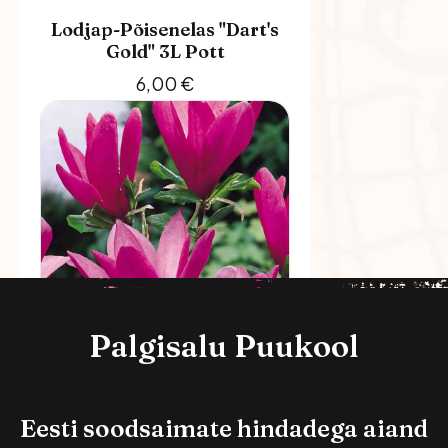
Lodjap-Põisenelas "Dart's
Gold" 3L Pott
6,00
€
Palgisalu Puukool
Magnoolia "Susan" 120cm
3L Pott
Eesti soodsaimate hindadega aiand
25,00
€