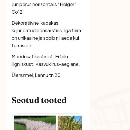
Juniperus horizontalis “Holger”
Co12
Dekoratiivne kadakas,
kujundatud bonsai stiilis. Iga taim
on unikaalne ja sobib nii aeda kui
terrassile.
Mõõdukat kastmist. Ei talu
liigniiskust. Kasvukiirus-aeglane.
Ülenurmel, Lennu tn 20
Seotud tooted