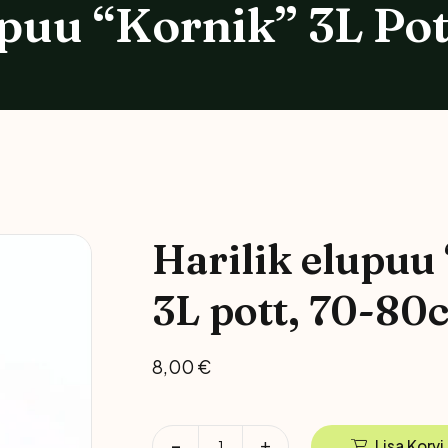
upuu “Kornik” 3L Po
Magnooliad
Ilutaimed
Kadakad
Dekoratiivmännid
Harilik elupuu
Kuused
3L pott, 70-80
Lehtpuud Ja Põõsad
8,00
€
Viljapuud Ja Põõsad
Lisa Korvi