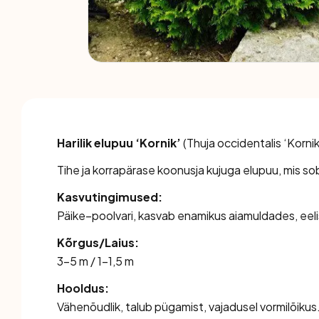
Harilik elupuu ‘Kornik’
(
Thuja occidentalis ‘Kornik
Tihe ja korrapärase koonusja kujuga elupuu, mis sobi
Kasvutingimused:
Päike–poolvari, kasvab enamikus aiamuldades, eelis
Kõrgus/Laius:
3–5 m / 1–1,5 m
Hooldus:
Vähenõudlik, talub pügamist, vajadusel vormilõiku