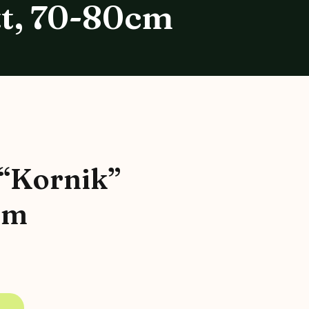
tt, 70-80cm
 “Kornik”
cm