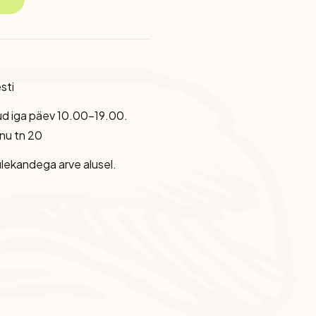
sti
ud iga päev 10.00-19.00.
nu tn 20
lekandega arve alusel.