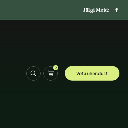
Jälgi Meid:
0
Võta ühendust
uud
puud