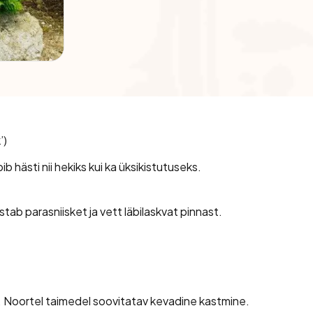
’
)
b hästi nii hekiks kui ka üksikistutuseks.
tab parasniisket ja vett läbilaskvat pinnast.
s. Noortel taimedel soovitatav kevadine kastmine.