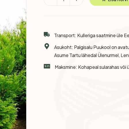
Eksootilised Taimed
Transport: Kulleriga saatmine üle Ee
Asukoht: Palgisalu Puukool on avat
Asume Tartu lähedal Ülenurmel, Len
Maksmine: Kohapeal sularahas või ü