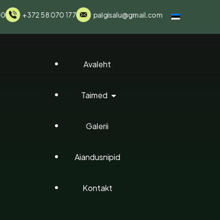
00
+372 58 070 177
palgisalu@gmail.com
Avaleht
Taimed
Galerii
Elupuud
Aiandusnipid
Elupuu Pallid
Brabant Elup
Kontakt
Hortensiad
Smaragd Elu