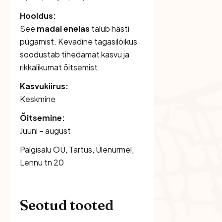
Hooldus:
See
madal enelas
talub hästi
pügamist. Kevadine tagasilõikus
soodustab tihedamat kasvu ja
rikkalikumat õitsemist.
Kasvukiirus:
Keskmine
Õitsemine:
Juuni – august
Palgisalu OÜ, Tartus, Ülenurmel,
Lennu tn 20
Seotud tooted