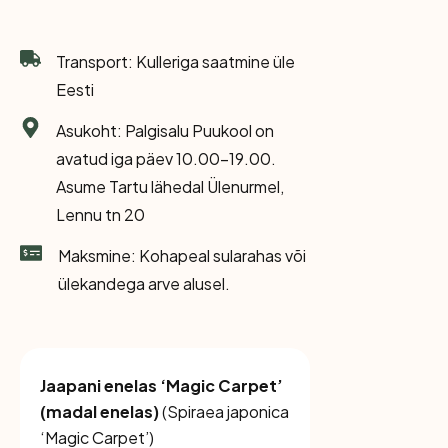
Transport: Kulleriga saatmine üle
Eesti
Asukoht: Palgisalu Puukool on
avatud iga päev 10.00-19.00.
Asume Tartu lähedal Ülenurmel,
Lennu tn 20
Maksmine: Kohapeal sularahas või
ülekandega arve alusel.
Jaapani enelas ‘Magic Carpet’
(madal enelas)
(
Spiraea japonica
‘Magic Carpet’
)