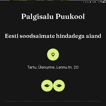
Palgisalu Puukool
Eesti soodsaimate hindadega aiand
Lodjap-Põisenelas "Dart's
Gold" 3L Pott
6,00
€
Tartu, Ülenurme, Lennu tn. 20
(
)