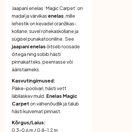
Jaapani enelas ‘Magic Carpet’ on
madal ja värvikas
enelas
, mille
lehestik on kevadel oranžikas-
kollane, suvel rohekaskollane ja
sügisel punakatooniline. See
jaapani enelas
õitseb roosade
õitega ning sobib hästi
pinnakatteks, peenrasse või
ääristaimeks.
Kasvutingimused:
Päike–poolvari, hästi vett
läbilaskev muld.
Enelas Magic
Carpet
on vähenõudlik ja talub
hästi kuivemat pinnast.
Kõrgus/Laius:
0,3–0,6 m / 0,8–1,2 m