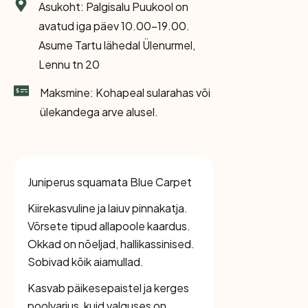
Asukoht: Palgisalu Puukool on
avatud iga päev 10.00-19.00.
Asume Tartu lähedal Ülenurmel,
Lennu tn 20
Maksmine: Kohapeal sularahas või
ülekandega arve alusel.
Juniperus squamata Blue Carpet
Kiirekasvuline ja laiuv pinnakatja.
Võrsete tipud allapoole kaardus.
Okkad on nõeljad, hallikassinised.
Sobivad kõik aiamullad.
Kasvab päikesepaistel ja kerges
poolvarjus, kuid valguses on