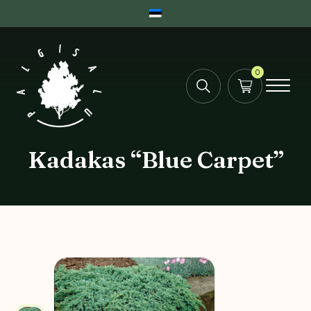
0
Kadakas “Blue Carpet”