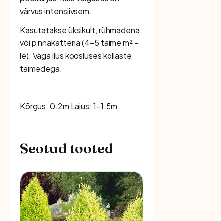
värvus intensiivsem.
Kasutatakse üksikult, rühmadena
või pinnakattena (4–5 taime m² -
le). Väga ilus koosluses kollaste
taimedega.
Kõrgus: 0.2m Laius: 1-1.5m
Seotud tooted