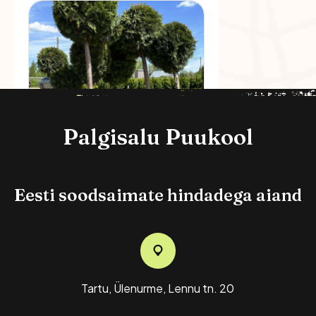
Palgisalu Puukool
Eesti soodsaimate hindadega aiand
Harilik Elupuu Smaragd,
Pügatud Pall
60,00
€
Tartu, Ülenurme, Lennu tn. 20