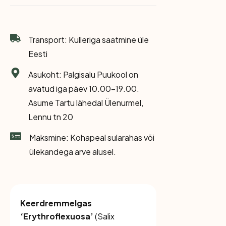
Transport: Kulleriga saatmine üle
Eesti
Asukoht: Palgisalu Puukool on
avatud iga päev 10.00-19.00.
Asume Tartu lähedal Ülenurmel,
Lennu tn 20
Maksmine: Kohapeal sularahas või
ülekandega arve alusel.
Keerdremmelgas
‘Erythroflexuosa’
(
Salix