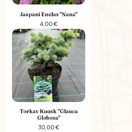
Jaapani Enelas "Nana"
4,00
€
Torkav Kuusk "Glauca
Globosa"
30,00
€