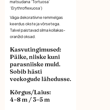
matsudana ‘Tortuosa’
‘Erythroflexuosa’
)
Väga dekoratiivne remmelgas
keerdus okste ja võrsetega.
Talvel paistavad silma kollakas-
oranžid oksad.
Kasvutingimused:
Päike, niiske kuni
parasniiske muld.
Sobib hästi
veekogude lähedusse.
Kõrgus/Laius:
4–8 m / 3–5 m