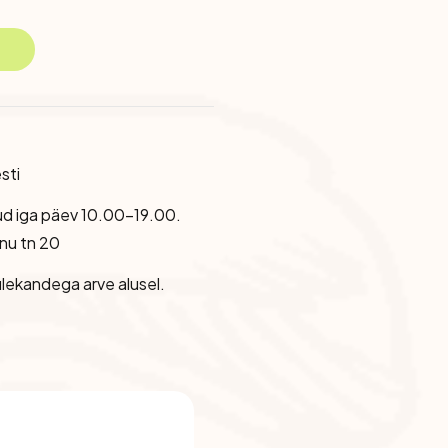
sti
ud iga päev 10.00-19.00.
nu tn 20
lekandega arve alusel.