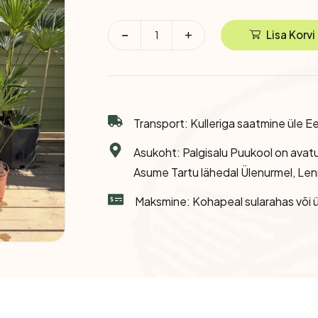
Eksootilised Taimed
Lisa Korvi
Transport: Kulleriga saatmine üle Ee
Asukoht: Palgisalu Puukool on avat
Asume Tartu lähedal Ülenurmel, Len
Maksmine: Kohapeal sularahas või ü