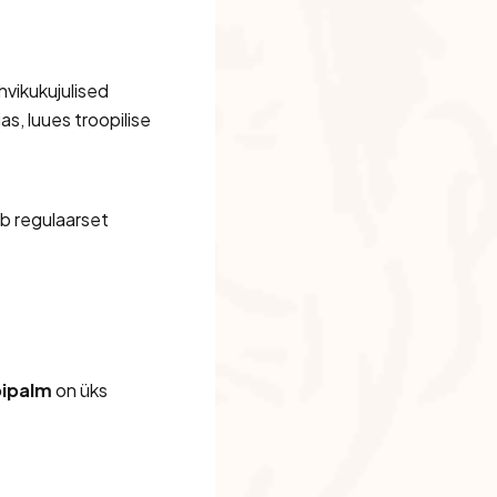
hvikukujulised
as, luues troopilise
b regulaarset
ipalm
on üks