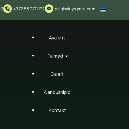
00
+372 58 070 177
palgisalu@gmail.com
Avaleht
Taimed
Galerii
Elupuud
Aiandusnipid
Elupuu Pallid
Brabant Elup
Kontakt
Hortensiad
Smaragd Elu