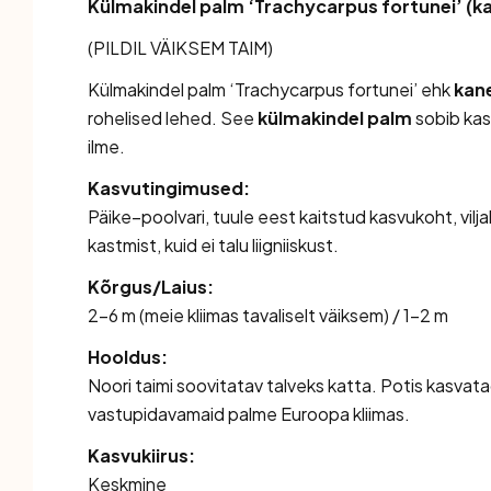
Külmakindel palm ‘Trachycarpus fortunei’ (k
(PILDIL VÄIKSEM TAIM)
Külmakindel palm ‘Trachycarpus fortunei’ ehk
kan
rohelised lehed. See
külmakindel palm
sobib kasv
ilme.
Kasvutingimused:
Päike–poolvari, tuule eest kaitstud kasvukoht, vilja
kastmist, kuid ei talu liigniiskust.
Kõrgus/Laius:
2–6 m (meie kliimas tavaliselt väiksem) / 1–2 m
Hooldus:
Noori taimi soovitatav talveks katta. Potis kasvat
vastupidavamaid palme Euroopa kliimas.
Kasvukiirus:
Keskmine