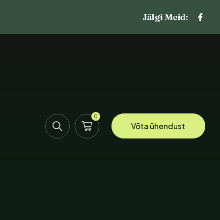
Jälgi Meid:
0
Võta ühendust
uud
puud