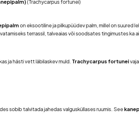
anepipalm)
(
Trachycarpus fortunei
)
epipalm
on eksootiline ja pilkupüüdev palm, millel on suured le
atamiseks terrassil, talveaias või soodsates tingimustes ka ai
kas ja hästi vett läbilaskev muld.
Trachycarpus fortunei
vaja
ades sobib talvitada jahedas valgusküllases ruumis. See
kanep