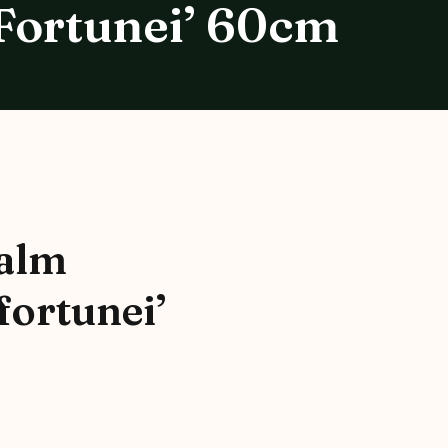
Fortunei’ 60cm
alm
fortunei’