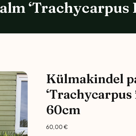
alm ‘Trachycarpus 
Magnooliad
Ilutaimed
Kadakad
Dekoratiivmännid
Külmakindel p
Kuused
‘Trachycarpus 
Lehtpuud Ja Põõsad
60cm
Viljapuud Ja Põõsad
60,00
€